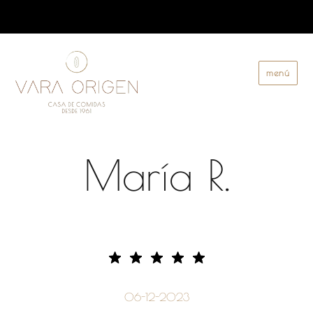
menú
Vara Origen
María R.
06-12-2023